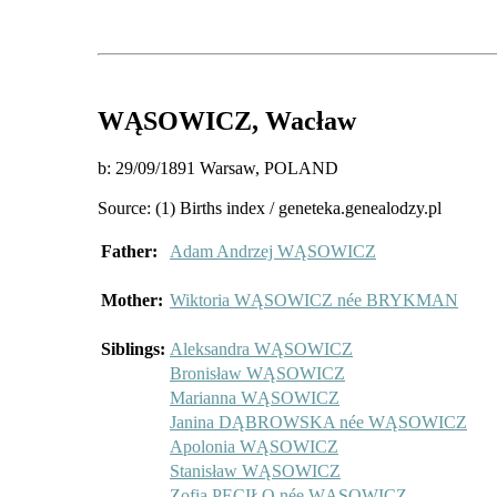
WĄSOWICZ
, Wacław
b: 29/09/1891 Warsaw, POLAND
Source: (1) Births index / geneteka.genealodzy.pl
Father:
Adam Andrzej WĄSOWICZ
Mother:
Wiktoria WĄSOWICZ née BRYKMAN
Siblings:
Aleksandra WĄSOWICZ
Bronisław WĄSOWICZ
Marianna WĄSOWICZ
Janina DĄBROWSKA née WĄSOWICZ
Apolonia WĄSOWICZ
Stanisław WĄSOWICZ
Zofia PECIŁO née WĄSOWICZ