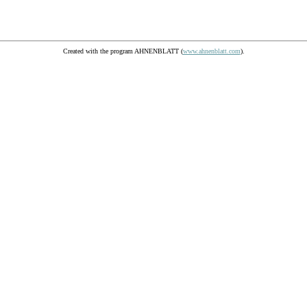
Created with the program AHNENBLATT (
www.ahnenblatt.com
).