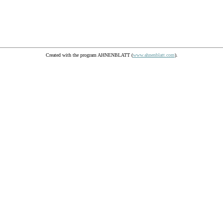
Created with the program AHNENBLATT (
www.ahnenblatt.com
).