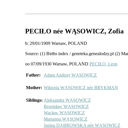
PECIŁO
née WĄSOWICZ
, Zofia
b: 29/01/1909 Warsaw, POLAND
Source: (1) Births index / geneteka.genealodzy.pl (2) Ma
oo 07/09/1930 Warsaw, POLAND
PECIŁO, Leon
Father:
Adam Andrzej WĄSOWICZ
Mother:
Wiktoria WĄSOWICZ née BRYKMAN
Siblings:
Aleksandra WĄSOWICZ
Bronisław WĄSOWICZ
Wacław WĄSOWICZ
Marianna WĄSOWICZ
Janina DĄBROWSKA née WĄSOWICZ