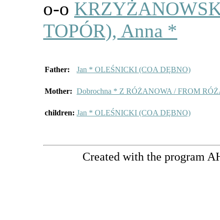
o-o
KRZYŻANOWSKA
TOPÓR), Anna *
Father:
Jan * OLEŚNICKI (COA DĘBNO)
Mother:
Dobrochna * Z RÓŻANOWA / FROM RÓ
children:
Jan * OLEŚNICKI (COA DĘBNO)
Created with the program