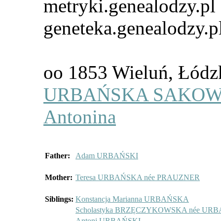
metryki.genealodzy.pl 
geneteka.genealodzy.p
oo 1853 Wieluń, Łód
URBAŃSKA SAKOWS
Antonina
Father:
Adam URBAŃSKI
Mother:
Teresa URBAŃSKA née PRAUZNER
Siblings:
Konstancja Marianna URBAŃSKA
Scholastyka BRZĘCZYKOWSKA née UR
Antoni URBAŃSKI