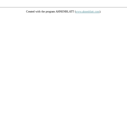
Created with the program AHNENBLATT (
www.ahnenblatt.com
).