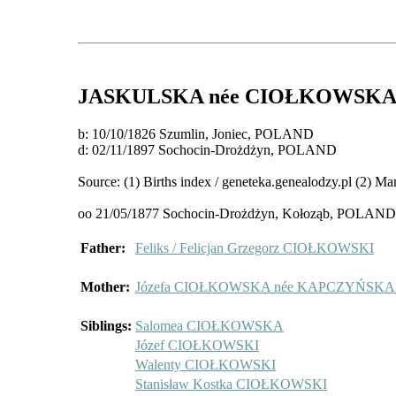
JASKULSKA
née CIOŁKOWSK
b: 10/10/1826 Szumlin, Joniec, POLAND
d: 02/11/1897 Sochocin-Drożdżyn, POLAND
Source: (1) Births index / geneteka.genealodzy.pl (2) Ma
oo 21/05/1877 Sochocin-Drożdżyn, Kołoząb, POLAN
Father:
Feliks / Felicjan Grzegorz CIOŁKOWSKI
Mother:
Józefa CIOŁKOWSKA née KAPCZYŃSK
Siblings:
Salomea CIOŁKOWSKA
Józef CIOŁKOWSKI
Walenty CIOŁKOWSKI
Stanisław Kostka CIOŁKOWSKI