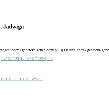
A
, Jadwiga
rriages index / geneteka.genealodzy.pl (3) Deaths index / geneteka.gene
D
JASKULSKI / JASKÓLSKI, Jan
A VEL PIETRUCHOWSKA