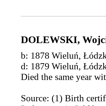
DOLEWSKI
, Wojc
b: 1878 Wieluń, Łód
d: 1879 Wieluń, Łód
Died the same year wit
Source: (1) Birth cert