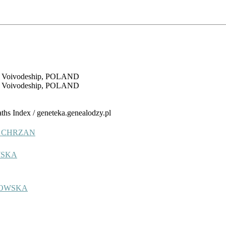
kie Voivodeship, POLAND
kie Voivodeship, POLAND
aths Index / geneteka.genealodzy.pl
EL CHRZAN
WSKA
NOWSKA