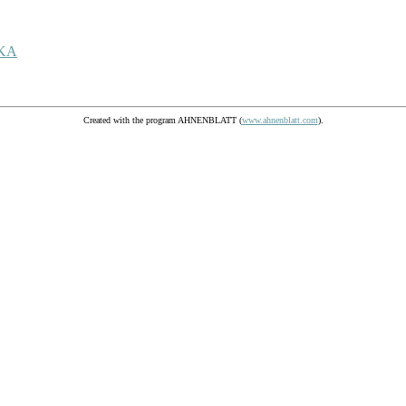
KA
Created with the program AHNENBLATT (
www.ahnenblatt.com
).