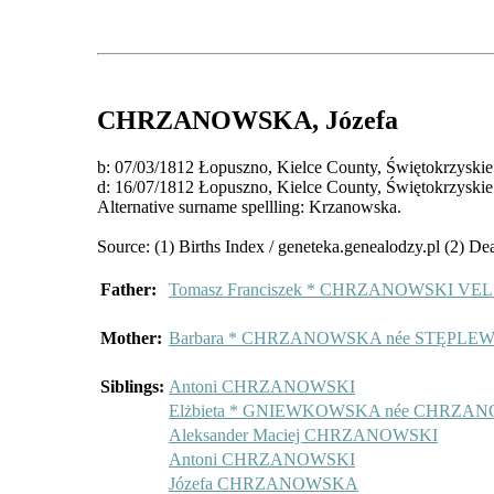
CHRZANOWSKA
, Józefa
b: 07/03/1812 Łopuszno, Kielce County, Świętokrzys
d: 16/07/1812 Łopuszno, Kielce County, Świętokrzys
Alternative surname spellling: Krzanowska.
Source: (1) Births Index / geneteka.genealodzy.pl (2) De
Father:
Tomasz Franciszek * CHRZANOWSKI V
Mother:
Barbara * CHRZANOWSKA née STĘPLE
Siblings:
Antoni CHRZANOWSKI
Elżbieta * GNIEWKOWSKA née CHRZA
Aleksander Maciej CHRZANOWSKI
Antoni CHRZANOWSKI
Józefa CHRZANOWSKA