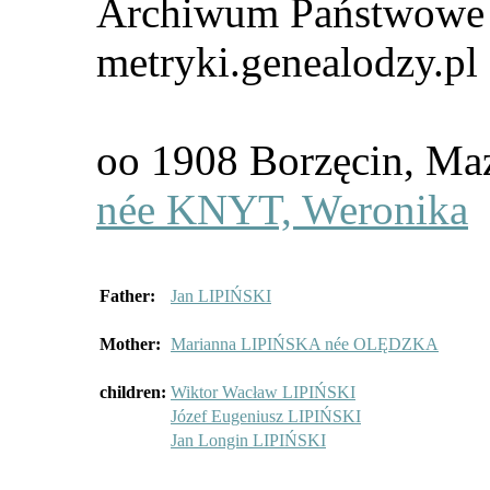
Archiwum Państwowe i
metryki.genealodzy.pl
oo 1908 Borzęcin, 
née KNYT, Weronika
Father:
Jan LIPIŃSKI
Mother:
Marianna LIPIŃSKA née OLĘDZKA
children:
Wiktor Wacław LIPIŃSKI
Józef Eugeniusz LIPIŃSKI
Jan Longin LIPIŃSKI