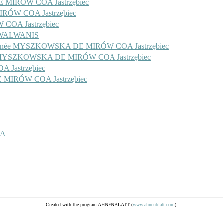
MIRÓW COA Jastrzębiec
IRÓW COA Jastrzębiec
COA Jastrzębiec
 WALWANIS
IEL née MYSZKOWSKA DE MIRÓW COA Jastrzębiec
e MYSZKOWSKA DE MIRÓW COA Jastrzębiec
Jastrzębiec
MIRÓW COA Jastrzębiec
KA
Created with the program AHNENBLATT (
www.ahnenblatt.com
).