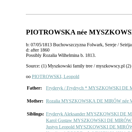
PIOTROWSKA
née MYSZKOWS
b: 07/05/1813 Buchowszczyzna Folwark, Sereje / Seir
d: after 1860
Possibly Rozalia Wilhelmina b. 1813.
Source: (1) Myszkowski family tree / myszkowscy.pl (2) 
oo
PIOTROWSKI, Leopold
Father:
Fryderyk / Frydrych * MYSZKOWSKI DE 
Mother:
Rozalia MYSZKOWSKA DE MIRÓW née
Siblings:
Fryderyk Aleksander MYSZKOWSKI DE MI
Karol Gustaw MYSZKOWSKI DE MIRÓW CO
Justyn Leopold MYSZKOWSKI DE MIRÓW 