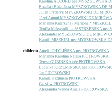
Karolina ACCORD née MYSZKOWSKA DE 
Rozalia / Róża Justa MYSZKOWSKA DE M
Julian Fryderyk MYSZKOWSKI DE MIRÓW 
Józef Antoni MYSZKOWSKI DE MIRÓW
Marianna Katarzyna / Marijona * MISZK
Teofila Maksymiliana JASTRZĘBSKA né
Aleksander MYSZKOWSKI DE MIRÓW COA 
Kamila MISZKIEL née MYSZKOWSKA DE 
children:
Amelia CHYLIŃSKA née PIOTROWSKA
Marianna Karolina Natalia PIOTROWSKA
Teresa GUBIŃSKA née PIOTROWSKA
Ludwika KRZEMIŃSKA née PIOTROWS
Jan PIOTROWSKI
Kamila Kazimiera PIOTROWSKA
Czesław PIOTROWSKI
Aleksandra Wanda Aniela PIOTROWSKA