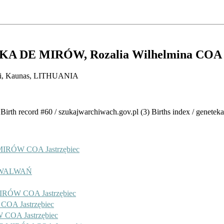
KA DE MIRÓW
, Rozalia Wilhelmina COA 
ijai, Kaunas, LITHUANIA
Birth record #60 / szukajwarchiwach.gov.pl (3) Births index / genetek
MIRÓW COA Jastrzębiec
 WALWAŃ
RÓW COA Jastrzębiec
A Jastrzębiec
COA Jastrzębiec