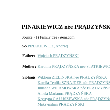
PINAKIEWICZ
née PRĄDZYŃS
Source: (1) Family tree / geni.com
o-o
PINAKIEWICZ, Andrzej
Father:
Wojciech PRĄDZYŃSKI
Mother:
Karolina PRĄDZYŃSKA née STATKIEWI
Siblings:
Wiktoria ZIELIŃSKA née PRĄDZYŃSKA
Kamila Teofila SZNAJDER née PRĄDZY
Julianna WILAMOWSKA née PRĄDZYŃS
Aniela Marianna PRĄDZYŃSKA
Krystyna GAŁUSZEWSKA née PRĄDZY
Maksymilian PRĄDZYŃSKI