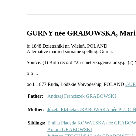
GURNY
née GRABOWSKA
, Mar
b: 1848 Dzietrzniki nr. Wieluń, POLAND
Alternative married surname spelling: Gurna.
Source: (1) Birth record #25 / metryki.genealodzy.pl (2)
o-o ...
oo I. 1877 Ruda, Łódzkie Voivodeship, POLAND
GURN
Father:
Andrzej Franciszek GRABOWSKI
Mother:
Józefa Elżbieta GRABOWSKA née PLUC
Siblings:
Emilia Placyda KOWALSKA née GRABO
Antoni GRABOWSKI