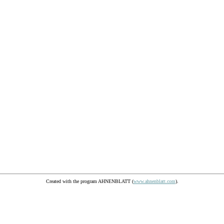
Created with the program AHNENBLATT (
www.ahnenblatt.com
).