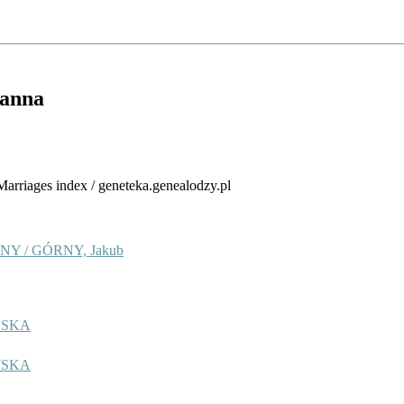
ianna
 Marriages index / geneteka.genealodzy.pl
Y / GÓRNY, Jakub
IŃSKA
WSKA