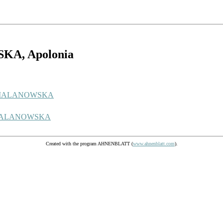
USKA
, Apolonia
e MALANOWSKA
e MALANOWSKA
Created with the program AHNENBLATT (
www.ahnenblatt.com
).