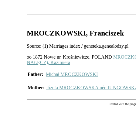
MROCZKOWSKI
, Franciszek
Source: (1) Marriages index / geneteka.genealodzy.pl
oo 1872 Nowe nr. Krośniewicze, POLAND
MROCZKO
NAŁĘCZ), Kazimiera
Father:
Michał MROCZKOWSKI
Mother:
Józefa MROCZKOWSKA née JUNGOWSK
Created with the pr