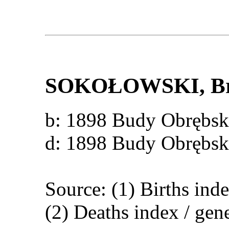
SOKOŁOWSKI
, B
b: 1898 Budy Obrębs
d: 1898 Budy Obrębs
Source: (1) Births ind
(2) Deaths index / gen