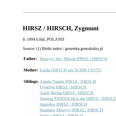
HIRSZ / HIRSCH
, Zygmunt
b: 1894 Łódź, POLAND
Source: (1) Births index / geneteka.genealodzy.pl
Father:
Maurycy Jan / Marcin HIRSZ / HIRSCH
Mother:
Emilia HIRSCH née SCHIKTANTZ
Siblings:
Amalia Natalia HIRSZ / HIRSCH
Fryderyk HIRSZ / HIRSCH
Adolf Michał HIRSZ / HIRSCH
Julianna ŚWIDERSKA née HIRSZ / HIRSC
Stanisław HIRSZ / HIRSCH
Stanisław Maurycy HIRSZ / HIRSCH
Helena HIRSZ / HIRSCH