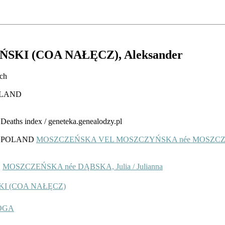
SKI (COA NAŁĘCZ)
, Aleksander
ych
POLAND
 Deaths index / geneteka.genealodzy.pl
ip, POLAND
MOSZCZEŃSKA VEL MOSZCZYŃSKA née MOSZCZ
D
MOSZCZEŃSKA née DĄBSKA, Julia / Julianna
KI (COA NAŁĘCZ)
ŁOGA