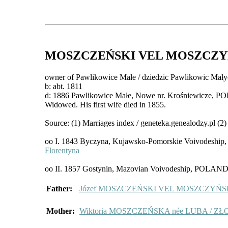
MOSZCZEŃSKI VEL MOSZCZYŃ
owner of Pawlikowice Małe / dziedzic Pawlikowic Mał
b: abt. 1811
d: 1886 Pawlikowice Małe, Nowe nr. Krośniewicze, 
Widowed. His first wife died in 1855.
Source: (1) Marriages index / geneteka.genealodzy.pl (2)
oo I. 1843 Byczyna, Kujawsko-Pomorskie Voivodesh
Florentyna
oo II. 1857 Gostynin, Mazovian Voivodeship, POLAN
Father:
Józef MOSZCZEŃSKI VEL MOSZCZYŃS
Mother:
Wiktoria MOSZCZEŃSKA née LUBA / Z