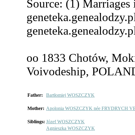
Source: (1) Marriages 
geneteka.genealodzy.pl
geneteka.genealodzy.p
oo 1833 Chotów, Mokr
Voivodeship, POLA
Father:
Bartłomiej WOSZCZYK
Mother:
Apolonia WOSZCZYK née FRYDRYCH V
Siblings:
Józef WOSZCZYK
Agnieszka WOSZCZYK