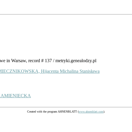
we in Warsaw, record # 137 / metryki.genealodzy.pl
ECZNIKOWSKA, Hijacenta Michalina Stanisława
e KAMIENIECKA
Created with the program AHNENBLATT (
www.ahnenblatt.com
).