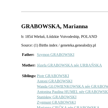
GRABOWSKA
, Marianna
b: 1854 Wieluń, Łódzkie Voivodeship, POLAND
Source: (1) Births index / geneteka.genealodzy.pl
Father:
Szymon GRABOWSKI
Mother:
Józefa GRABOWSKA née URBAŃSKA
Siblings:
Piotr GRABOWSKI
Antoni GRABOWSKI
Wanda GŁOWIENKOWSKA née GRABO
Antonina Paulina HUMEL née GRABOWS
Stanisław GRABOWSKI
Zygmunt GRABOWSKI
Marianna CIEĆKA née GRABOWSKA