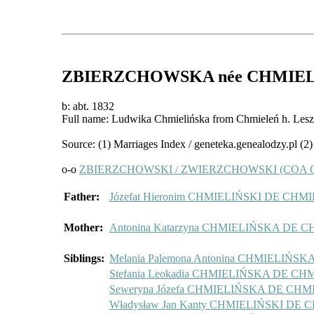
ZBIERZCHOWSKA
née CHMIE
b: abt. 1832
Full name: Ludwika Chmielińska from Chmieleń h. Lesz
Source: (1) Marriages Index / geneteka.genealodzy.pl (
o-o
ZBIERZCHOWSKI / ZWIERZCHOWSKI (COA GR
Father:
Józefat Hieronim CHMIELIŃSKI DE C
Mother:
Antonina Katarzyna CHMIELIŃSKA DE
Siblings:
Melania Palemona Antonina CHMIELI
Stefania Leokadia CHMIELIŃSKA DE 
Seweryna Józefa CHMIELIŃSKA DE CH
Władysław Jan Kanty CHMIELIŃSKI D