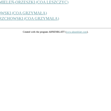
CHMIELEŃ-ORZESZKI (COA LESZCZYC)
HOWSKI (COA GRZYMAŁA)
WIERZCHOWSKI (COA GRZYMAŁA)
Created with the program AHNENBLATT (
www.ahnenblatt.com
).