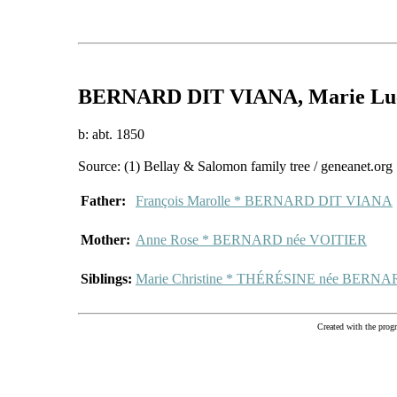
BERNARD DIT VIANA
, Marie Lu
b: abt. 1850
Source: (1) Bellay & Salomon family tree / geneanet.org
Father:
François Marolle * BERNARD DIT VIANA
Mother:
Anne Rose * BERNARD née VOITIER
Siblings:
Marie Christine * THÉRÉSINE née BERN
Created with the pr