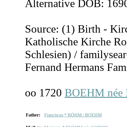
Alternative DOB: 169
Source: (1) Birth - K
Katholische Kirche Ro
Schlesien) / familysea
Fernand Hermans Famil
oo 1720
BOEHM née K
Father:
Franciscus * BÖHM / BOEHM