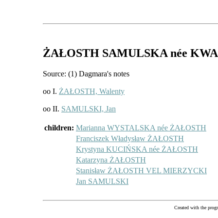
ŻAŁOSTH SAMULSKA
née KW
Source: (1) Dagmara's notes
oo I.
ŻAŁOSTH, Walenty
oo II.
SAMULSKI, Jan
children:
Marianna WYSTALSKA née ŻAŁOSTH
Franciszek Władysław ŻAŁOSTH
Krystyna KUCIŃSKA née ŻAŁOSTH
Katarzyna ŻAŁOSTH
Stanisław ŻAŁOSTH VEL MIERZYCKI
Jan SAMULSKI
Created with the pr