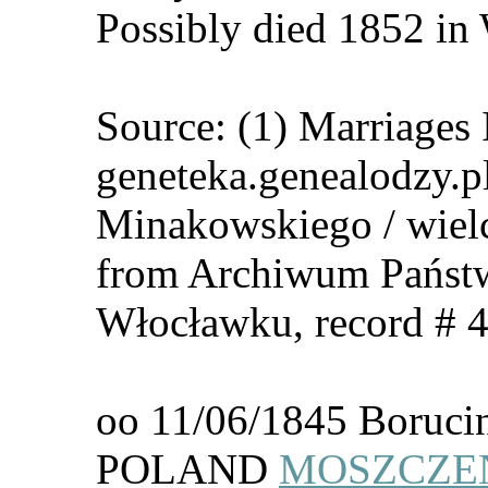
Possibly died 1852 in
Source: (1) Marriages 
geneteka.genealodzy.p
Minakowskiego / wielcy
from Archiwum Państ
Włocławku, record # 4
oo 11/06/1845 Borucin
POLAND
MOSZCZEŃ