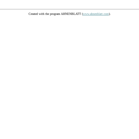
Created with the program AHNENBLATT (
www.ahnenblatt.com
).