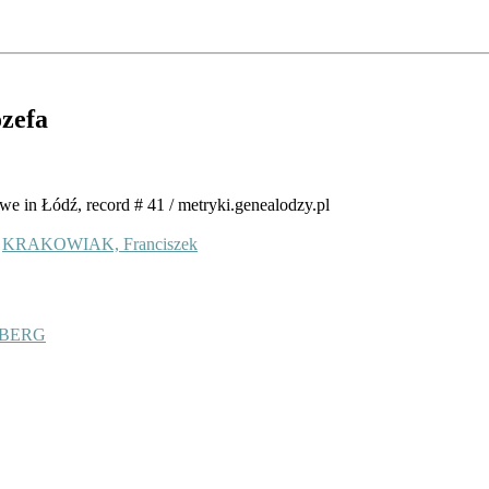
ózefa
we in Łódź, record # 41 / metryki.genealodzy.pl
D
KRAKOWIAK, Franciszek
MBERG