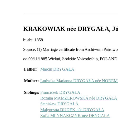
KRAKOWIAK
née DRYGAŁA
, J
b: abt. 1858
Source: (1) Marriage certificate from Archiwum Państwo
oo 09/11/1885 Wieluń, Łódzkie Voivodeship, POLAN
Father:
Marcin DRYGAŁA
Mother:
Ludwika Marianna DRYGAŁA née NORE
Siblings:
Franciszek DRYGAŁA
Rozalia MAMZEROWSKA née DRYGAŁA
Stanisław DRYGAŁA
Małgorzata DUDEK née DRYGAŁA
Zofia MŁYNARCZYK née DRYGAŁA