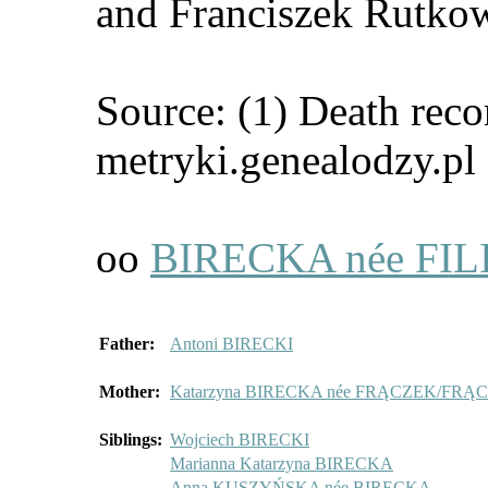
and Franciszek Rutkow
Source: (1) Death reco
metryki.genealodzy.pl
oo
BIRECKA née FILI
Father:
Antoni BIRECKI
Mother:
Katarzyna BIRECKA née FRĄCZEK/FRĄ
Siblings:
Wojciech BIRECKI
Marianna Katarzyna BIRECKA
Anna KUSZYŃSKA née BIRECKA